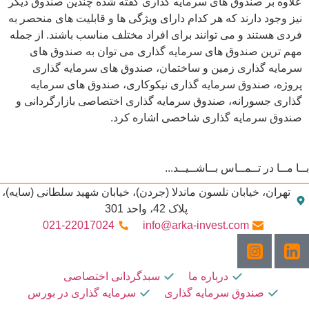
علاوه بر صندوق های سرمایه گذاری گفته شده چندین صندوق دیگر
نیز وجود دارند که هر کدام دارای ویژگی ها و قابلیت های منحصر به
فردی هستند و می توانند برای افراد مختلف مناسب باشند. از جمله
مهم ترین صندوق های سرمایه گذاری می توان به صندوق ‌های
سرمایه‌ گذاری زمین و ساختمان، صندوق ‌های سرمایه گذاری
پروژه، صندوق سرمایه گذاری نیکوکاری، صندوق های سرمایه
گذاری جسورانه، صندوق سرمایه گذاری اختصاصی بازارگردانی و
صندوق سرمایه گذاری شاخصی اشاره کرد.
ـا مــا در تــمــاس بــاشــیــد...
تهران، خیابان نلسون ماندلا (جردن)، خیابان شهید سلطانی (سایه)،
پلاک 42، واحد 301
021-22017024
info@arka-invest.com
درباره ما
سبدگردانی اختصاصی
ﺻﻨﺪوق ﺳﺮﻣﺎﯾﻪ ﮔﺬاری
سرمایه گذاری در بورس