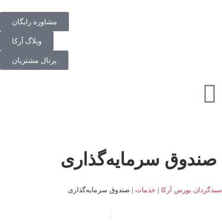
مشاوره رایگان
وبلاگ آرکا
پرتال مشتریان
ﺻﻨﺪوق ﺳﺮﻣﺎﯾﻪ‌ﮔﺬاری
دگردان بورس آرکا
|
خدمات
|
ﺻﻨﺪوق ﺳﺮﻣﺎﯾﻪ‌ﮔﺬاری
|